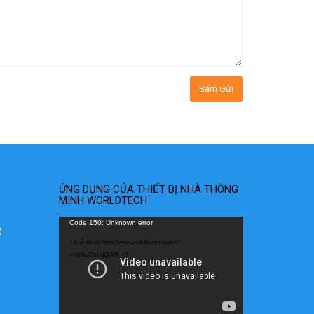
ỨNG DỤNG CỦA THIẾT BỊ NHÀ THÔNG
MINH WORLDTECH
Trình
Code 150: Unknown error.
)
chơi
Tải về tệp tin: https://www.youtube.com/watch?
Video
v=W9e2OxUdQLM&_=2