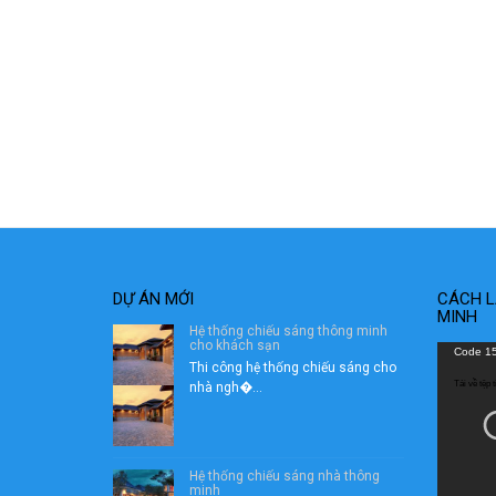
DỰ ÁN MỚI
CÁCH L
MINH
Hệ thống chiếu sáng thông minh
cho khách sạn
Trình
Code 15
Thi công hệ thống chiếu sáng cho
chơi
Tải về tệp
nhà ngh�...
Video
Hệ thống chiếu sáng nhà thông
minh