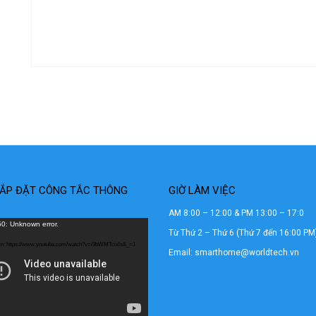
ẮP ĐẶT CÔNG TẮC THÔNG
GIỜ LÀM VIỆC
AM 8:00 – 12:00 & PM 13:00 – 17:0
0: Unknown error.
Từ Thứ 2 – Thứ 6 (Thứ 7 đến 16:00 PM
 tin: https://www.youtube.com/watch?v=i9bWMTcixls&_=1
Email: smarthome@worldtech.vn