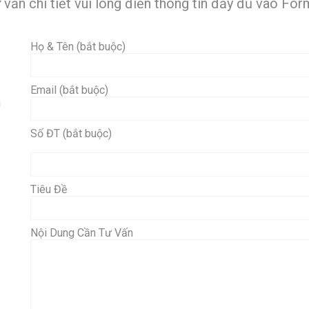
vấn chi tiết vui lòng điền thông tin đầy đủ vào For
Họ & Tên (bắt buộc)
Email (bắt buộc)
à
Số ĐT (bắt buộc)
Tiêu Đề
Nội Dung Cần Tư Vấn