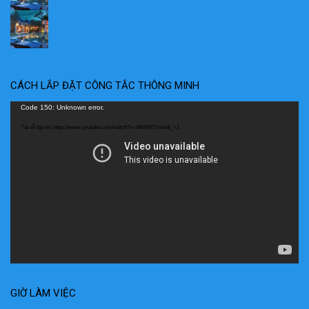
CÁCH LẮP ĐẶT CÔNG TẮC THÔNG MINH
Trình
Code 150: Unknown error.
chơi
Tải về tệp tin: https://www.youtube.com/watch?v=i9bWMTcixls&_=1
Video
GIỜ LÀM VIỆC