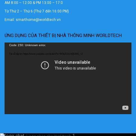
AM 8:00 – 12:00 & PM 13:00 – 17:0
Từ Thứ 2 – Thứ 6 (Thứ 7 đến 16:00 PM)
Email: smarthome@worldtech.vn
ỨNG DỤNG CỦA THIẾT BỊ NHÀ THÔNG MINH WORLDTECH
Trình
Code 150: Unknown error.
chơi
Tải về tệp tin: https://www.youtube.com/watch?v=W9e2OxUdQLM&_=2
Video
1