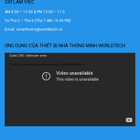
GIỜ LÀM VIỆC
AM 8:00 – 12:00 & PM 13:00 – 17:0
Từ Thứ 2 – Thứ 6 (Thứ 7 đến 16:00 PM)
Email: smarthome@worldtech.vn
ỨNG DỤNG CỦA THIẾT BỊ NHÀ THÔNG MINH WORLDTECH
Trình
Code 150: Unknown error.
chơi
Tải về tệp tin: https://www.youtube.com/watch?v=W9e2OxUdQLM&_=2
Video