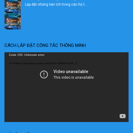
Lắp đặt những tiện ích trong căn hộ t...
CÁCH LẮP ĐẶT CÔNG TẮC THÔNG MINH
Trình
Code 150: Unknown error.
chơi
Tải về tệp tin: https://www.youtube.com/watch?v=i9bWMTcixls&_=1
Video