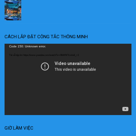
CÁCH LẮP ĐẶT CÔNG TẮC THÔNG MINH
Trình
Code 150: Unknown error.
chơi
Tải về tệp tin: https://www.youtube.com/watch?v=i9bWMTcixls&_=1
Video
GIỜ LÀM VIỆC