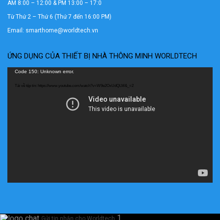
AM 8:00 – 12:00 & PM 13:00 – 17:0
Từ Thứ 2 – Thứ 6 (Thứ 7 đến 16:00 PM)
Email: smarthome@worldtech.vn
ỨNG DỤNG CỦA THIẾT BỊ NHÀ THÔNG MINH WORLDTECH
Trình
Code 150: Unknown error.
chơi
Tải về tệp tin: https://www.youtube.com/watch?v=W9e2OxUdQLM&_=2
Video
1
Gửi tin nhắn cho Worldtech